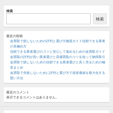
メ
検索
イ
ン
検索
サ
イ
ド
バ
最近の投稿
ー
金買取で損しないための評判と選び方徹底ガイド信頼できる業者
ウ
の見極め方
ィ
信頼できる業者選びのコツと安心して進めるための金買取ガイド
ジ
金買取の評判が良い業者選びと高価買取のコツを知って納得取引
ェ
ッ
金買取で損しないための信頼できる業者選びと高く売るための極
ト
意まとめ
エ
金買取で失敗しないために評判と選び方で資産価値を最大化する
リ
賢い方法
ア
最近のコメント
表示できるコメントはありません。