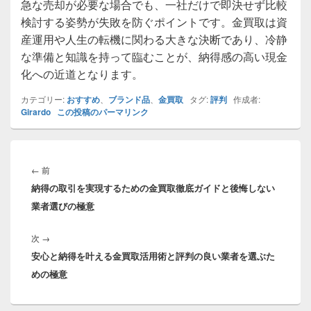
急な売却が必要な場合でも、一社だけで即決せず比較
検討する姿勢が失敗を防ぐポイントです。金買取は資
産運用や人生の転機に関わる大きな決断であり、冷静
な準備と知識を持って臨むことが、納得感の高い現金
化への近道となります。
カテゴリー:
おすすめ
、
ブランド品
、
金買取
タグ:
評判
作成者:
Girardo
この投稿のパーマリンク
投
稿
前
←
前
ナ
納得の取引を実現するための金買取徹底ガイドと後悔しない
の
ビ
業者選びの極意
投
ゲ
稿:
ー
次
次
→
シ
安心と納得を叶える金買取活用術と評判の良い業者を選ぶた
の
ョ
めの極意
投
ン
稿: