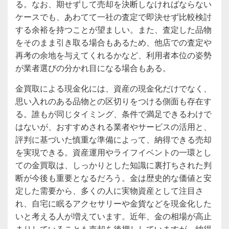
る。なお、期せずして売却を決断しなければならない
ケースでも、あわてて一社の査定で即決せず比較検討
する余裕を持つことが望ましい。また、査定した品物
をそのまま引き取る場合もあるため、他店での査定や
再考の余地を与えてくれるかなど、利用者本位の姿勢
が業者選びの分かれ目になる場合もある。
金買取による現金化には、資産の現金化だけでなく、
思い入れのある品物との区切りをつける側面も存在す
る。誰もが同じタイミング、条件で満足できるわけで
はないが、おすすめされる業者やサービスの活用と、
評判に基づいた慎重な準備によって、納得できる売却
を実現できる。資産運用やライフイベントの一環とし
ての金買取は、しっかりとした知識に裏打ちされた判
断が今後も重要となるだろう。金は歴史的な価値と安
定した需要から、多くの人に実物資産として注目さ
れ、自宅に眠るアクセサリーや金貨などを現金化した
いと考える人が増えています。近年、金の相場が高止
まりしていることも売却を後押ししていますが、納得