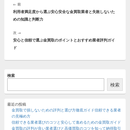
稿
前
←
前
ナ
利用者満足度から選ぶ安心安全な金買取業者と失敗しないた
の
ビ
めの知識と判断力
投
ゲ
稿:
ー
次
次
→
シ
安心と信頼で選ぶ金買取のポイントとおすすめ業者評判ガイ
の
ョ
ド
投
ン
稿:
メ
検索
イ
ン
検索
サ
イ
ド
バ
最近の投稿
ー
金買取で損しないための評判と選び方徹底ガイド信頼できる業者
ウ
の見極め方
ィ
信頼できる業者選びのコツと安心して進めるための金買取ガイド
ジ
金買取の評判が良い業者選びと高価買取のコツを知って納得取引
ェ