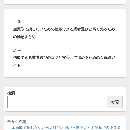
投
稿
前
←
前
ナ
金買取で損しないための信頼できる業者選びと高く売るため
の
ビ
の極意まとめ
投
ゲ
稿:
ー
次
次
→
シ
信頼できる業者選びのコツと安心して進めるための金買取ガ
の
ョ
イド
投
ン
稿:
メ
検索
イ
ン
検索
サ
イ
ド
バ
最近の投稿
ー
金買取で損しないための評判と選び方徹底ガイド信頼できる業者