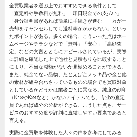
金買取業者を選ぶ上でおすすめできる条件として、
「査定料や手数料が無料」「即日現金での支払い」
「身分証明書があれば簡単に手続きが進む」「万が一
売却をキャンセルしても送料等がかからない」といっ
たポイントがある。多くの場合、こういった点はホー
ムページやチラシなどで「無料」「安心」「高額査
定」などの文言とともにアピールされているが、実際
に詳細を確認した上で他社と見積もりを比較すること
により、不当な減額がないか見極めることができる。
また、純金でない品物、たとえば金メッキ品や金と他
の素材が組み合わさっているものの場合でも買取対象
としているかどうかは業者ごとに異なる。純度の刻印
（K18やK24など）がないアイテムでも、专业の査定
員であれば成分の分析ができる。こうした点も、サー
ビスのおすすめ度や評判に直結しやすい要素であると
言える。
実際に金買取を体験した人々の声を参考にしてみる