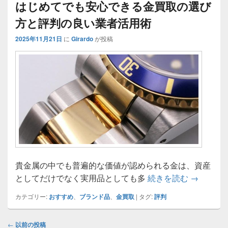
はじめてでも安心できる金買取の選び
方と評判の良い業者活用術
2025年11月21日
に
Girardo
が投稿
貴金属の中でも普遍的な価値が認められる金は、資産
はじめて
としてだけでなく実用品としても多
続きを読む
→
カテゴリー:
おすすめ
、
ブランド品
、
金買取
|
タグ:
評判
投
←
以前の投稿