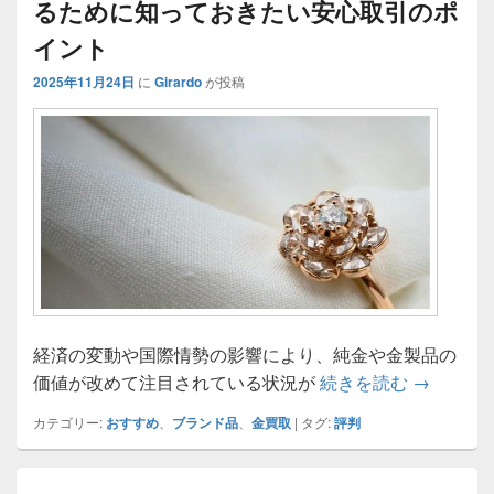
るために知っておきたい安心取引のポ
イント
2025年11月24日
に
Girardo
が投稿
経済の変動や国際情勢の影響により、純金や金製品の
金買取の
価値が改めて注目されている状況が
続きを読む
→
カテゴリー:
おすすめ
、
ブランド品
、
金買取
|
タグ:
評判