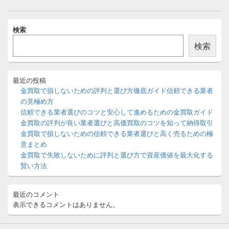
稿
ナ
メ
ビ
検索
イ
ゲ
ン
検索
ー
サ
イ
シ
ド
ョ
バ
最近の投稿
ン
ー
金買取で損しないための評判と選び方徹底ガイド信頼できる業者
ウ
の見極め方
ィ
信頼できる業者選びのコツと安心して進めるための金買取ガイド
ジ
金買取の評判が良い業者選びと高価買取のコツを知って納得取引
ェ
ッ
金買取で損しないための信頼できる業者選びと高く売るための極
ト
意まとめ
エ
金買取で失敗しないために評判と選び方で資産価値を最大化する
リ
賢い方法
ア
最近のコメント
表示できるコメントはありません。