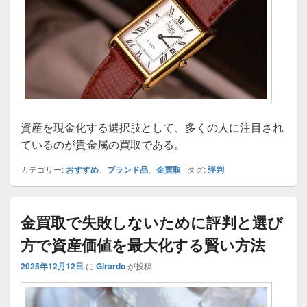
資産を現金化する選択肢として、多くの人に注目され
ているのが貴金属の買取である。
カテゴリー:
おすすめ
、
ブランド品
、
金買取
|
タグ:
評判
金買取で失敗しないために評判と選び
方で資産価値を最大化する賢い方法
2025年12月12日
に
Girardo
が投稿