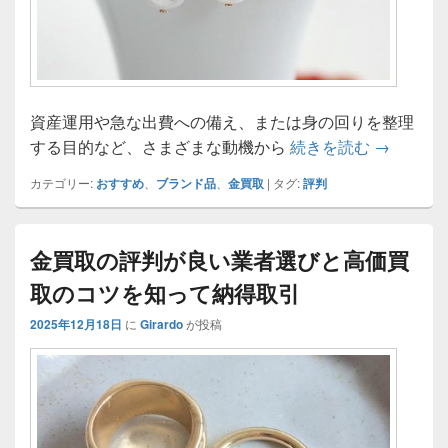
資産運用や急な出費への備え、または身の回りを整理
信頼でき
する目的など、さまざまな動機から
続きを読む
→
カテゴリー:
おすすめ
、
ブランド品
、
金買取
|
タグ:
評判
金買取の評判が良い業者選びと高価買
取のコツを知って納得取引
2025年12月18日
に
Girardo
が投稿