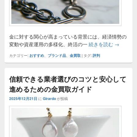
金に対する関心が高まっている背景には、経済情勢の
金買取で
変動や資産運用の多様化、終活の一
続きを読む
→
カテゴリー:
おすすめ
、
ブランド品
、
金買取
|
タグ:
評判
信頼できる業者選びのコツと安心して
進めるための金買取ガイド
2025年12月21日
に
Girardo
が投稿