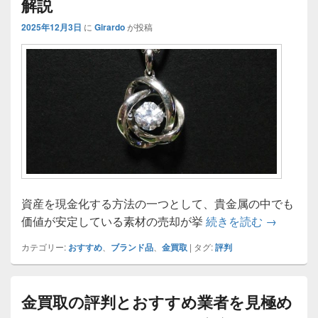
解説
2025年12月3日
に
Girardo
が投稿
資産を現金化する方法の一つとして、貴金属の中でも
金買取サ
価値が安定している素材の売却が挙
続きを読む
→
カテゴリー:
おすすめ
、
ブランド品
、
金買取
|
タグ:
評判
金買取の評判とおすすめ業者を見極め