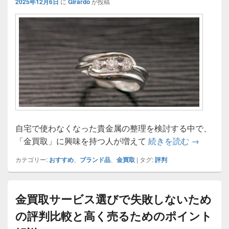
2025年12月6日
に
Girardo
が投稿
自宅で使わなくなった貴金属の整理を検討する中で、
金買取で
「金買取」に興味を持つ人が増えて
続きを読む
→
カテゴリー:
おすすめ
、
ブランド品
、
金買取
|
タグ:
評判
金買取サービス選びで失敗しないため
の評判比較と高く売るためのポイント